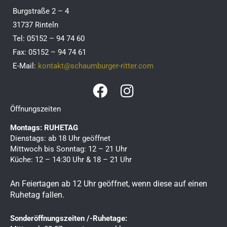
Burgstraße 2 – 4
31737 Rinteln
Tel: 05152 – 94 74 60
Fax: 05152 – 94 74 61
E-Mail:
kontakt@schaumburger-ritter.com
F
I
a
n
Öffnungszeiten
c
s
Montags: RUHETAG
e
t
Dienstags: ab 18 Uhr geöffnet
b
a
Mittwoch bis Sonntag: 12 – 21 Uhr
Küche: 12 – 14:30 Uhr & 18 – 21 Uhr
o
g
o
r
An Feiertagen ab 12 Uhr geöffnet, wenn diese auf einen
k
a
Ruhetag fallen.
m
Sonderöffnungszeiten /-Ruhetage: