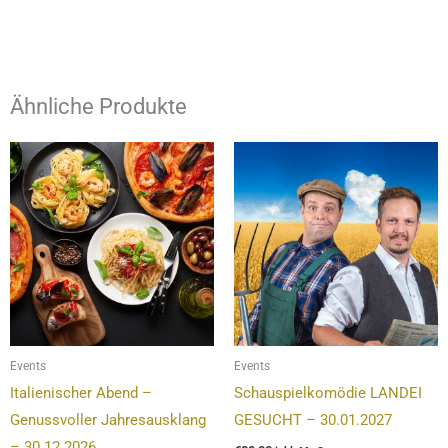
Ähnliche Produkte
Events
Events
Italienischer Abend –
Schauspielkomödie LANDEI
Genussvoller Jahresausklang
GESUCHT – 30.01.2027
– 30.12.2026