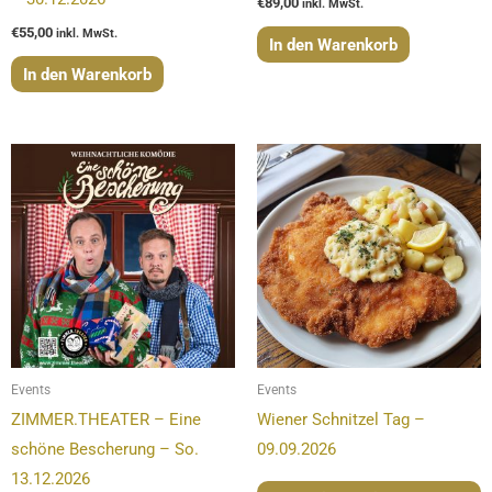
€
89,00
inkl. MwSt.
€
55,00
inkl. MwSt.
In den Warenkorb
In den Warenkorb
Events
Events
ZIMMER.THEATER – Eine
Wiener Schnitzel Tag –
schöne Bescherung – So.
09.09.2026
13.12.2026