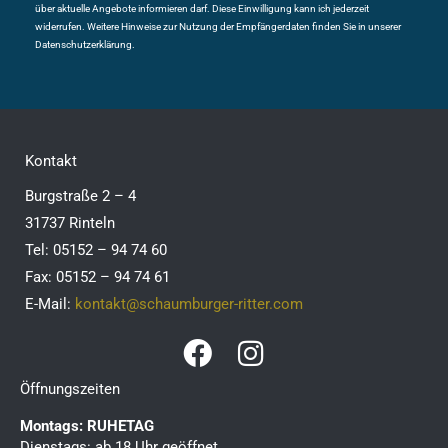
über aktuelle Angebote informieren darf. Diese Einwilligung kann ich jederzeit
widerrufen. Weitere Hinweise zur Nutzung der Empfängerdaten finden Sie in unserer
Datenschutzerklärung.
Kontakt
Burgstraße 2 – 4
31737 Rinteln
Tel: 05152 – 94 74 60
Fax: 05152 – 94 74 61
E-Mail:
kontakt@schaumburger-ritter.com
F
I
a
n
Öffnungszeiten
c
s
Montags: RUHETAG
e
t
Dienstags: ab 18 Uhr geöffnet