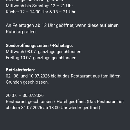
b
a
Mittwoch bis Sonntag: 12 – 21 Uhr
Küche: 12 – 14:30 Uhr & 18 – 21 Uhr
o
g
o
r
An Feiertagen ab 12 Uhr geöffnet, wenn diese auf einen
k
a
Ruhetag fallen.
m
Sonderöffnungszeiten /-Ruhetage:
Mittwoch 08.07. ganztags geschlossen
Freitag 10.07. ganztags geschlossen
Betriebsferien:
02., 08. und 10.07.2026 bleibt das Restaurant aus familiären
Gründen geschlossen.
20.07. – 30.07.2026
Restaurant geschlossen / Hotel geöffnet, (Das Restaurant ist
ab dem 31.07.2026 ab 18:00 Uhr wieder geöffnet)