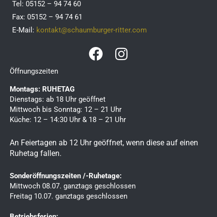
Tel: 05152 – 94 74 60
Fax: 05152 – 94 74 61
E-Mail:
kontakt@schaumburger-ritter.com
F
I
a
n
Öffnungszeiten
c
s
Montags: RUHETAG
e
t
Dienstags: ab 18 Uhr geöffnet
b
a
Mittwoch bis Sonntag: 12 – 21 Uhr
Küche: 12 – 14:30 Uhr & 18 – 21 Uhr
o
g
o
r
An Feiertagen ab 12 Uhr geöffnet, wenn diese auf einen
k
a
Ruhetag fallen.
m
Sonderöffnungszeiten /-Ruhetage:
Mittwoch 08.07. ganztags geschlossen
Freitag 10.07. ganztags geschlossen
Betriebsferien: