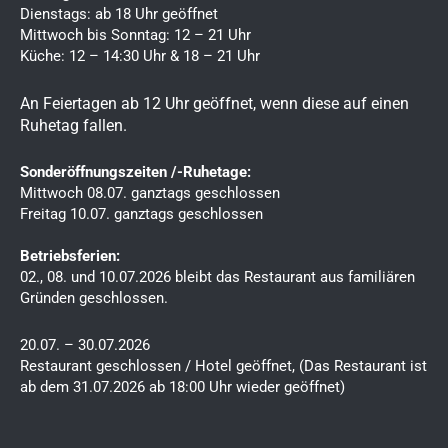
e
t
Dienstags: ab 18 Uhr geöffnet
b
a
Mittwoch bis Sonntag: 12 – 21 Uhr
Küche: 12 – 14:30 Uhr & 18 – 21 Uhr
o
g
o
r
An Feiertagen ab 12 Uhr geöffnet, wenn diese auf einen
k
a
Ruhetag fallen.
m
Sonderöffnungszeiten /-Ruhetage:
Mittwoch 08.07. ganztags geschlossen
Freitag 10.07. ganztags geschlossen
Betriebsferien:
02., 08. und 10.07.2026 bleibt das Restaurant aus familiären
Gründen geschlossen.
20.07. – 30.07.2026
Restaurant geschlossen / Hotel geöffnet, (Das Restaurant ist
ab dem 31.07.2026 ab 18:00 Uhr wieder geöffnet)