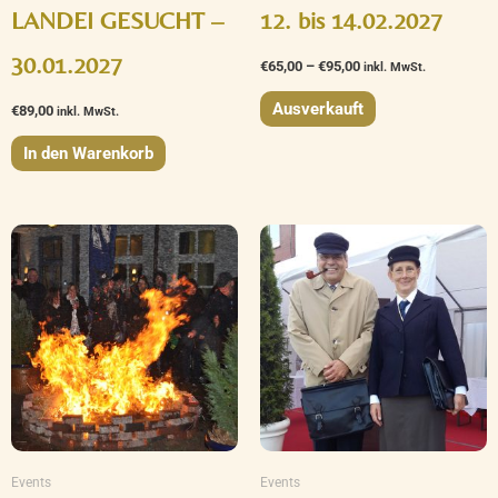
LANDEI GESUCHT –
12. bis 14.02.2027
30.01.2027
€
65,00
–
€
95,00
inkl. MwSt.
Ausverkauft
€
89,00
inkl. MwSt.
In den Warenkorb
Events
Events