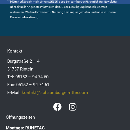
Hiermit erkläre ich mich einverstanden, dass Schaumburger Ritter mich per Newsletter
über aktuelle Angebote informieren darf. Diese Einwilligung kann ich jederzeit
widerrufen. Weitere Hinweise zur Nutzung der Empfängerdaten finden Sie in unserer
Datenschutzerklärung.
Kontakt
Burgstraße 2 – 4
31737 Rinteln
Tel: 05152 – 94 74 60
Fax: 05152 – 94 74 61
E-Mail:
kontakt@schaumburger-ritter.com
F
I
a
n
Öffnungszeiten
c
s
Montags: RUHETAG