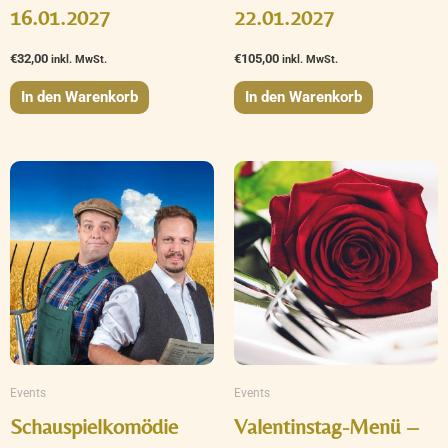
16.01.2027
22.01.2027
€
32,00
€
105,00
inkl. MwSt.
inkl. MwSt.
In den Warenkorb
In den Warenkorb
Preisspanne:
€65,00
bis
€95,00
Events
Events
Schauspielkomödie
Valentinstag-Menü –