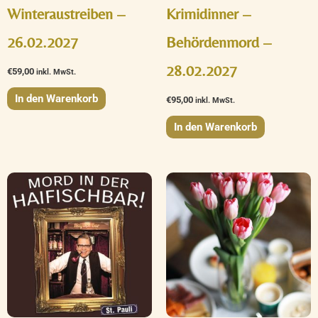
Winteraustreiben –
Krimidinner –
26.02.2027
Behördenmord –
28.02.2027
€
59,00
inkl. MwSt.
In den Warenkorb
€
95,00
inkl. MwSt.
In den Warenkorb