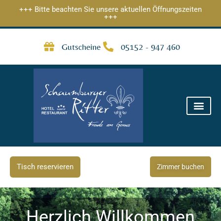
Zum
+++ Bitte beachten Sie unsere aktuellen Öffnungszeiten
+++
Inhalt
springen
Gutscheine
05152 - 947 460
Tisch reservieren
Zimmer buchen
Herzlich Willkommen