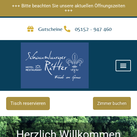
Zum
+++ Bitte beachten Sie unsere aktuellen Öffnungszeiten
+++
Inhalt
springen
Gutscheine
05152 - 947 460
Tisch reservieren
Zimmer buchen
Herzlich Willkommen