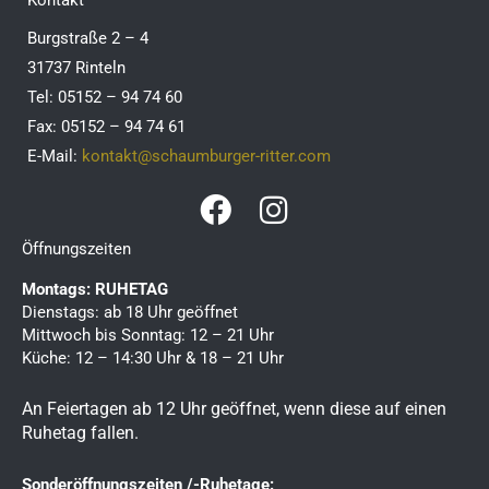
Kontakt
Burgstraße 2 – 4
31737 Rinteln
Tel: 05152 – 94 74 60
Fax: 05152 – 94 74 61
E-Mail:
kontakt@schaumburger-ritter.com
F
I
a
n
Öffnungszeiten
c
s
Montags: RUHETAG
e
t
Dienstags: ab 18 Uhr geöffnet
b
a
Mittwoch bis Sonntag: 12 – 21 Uhr
Küche: 12 – 14:30 Uhr & 18 – 21 Uhr
o
g
o
r
An Feiertagen ab 12 Uhr geöffnet, wenn diese auf einen
k
a
Ruhetag fallen.
m
Sonderöffnungszeiten /-Ruhetage: