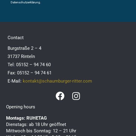
Datenschutzerklärung.
Contact
Burgstraße 2 – 4
31737 Rinteln
Tel: 05152 – 94 74 60
Fax: 05152 – 94 74 61
E-Mail:
kontakt@schaumburger-ritter.com
F
I
a
n
Opening hours
c
s
Montags: RUHETAG
e
t
Dienstags: ab 18 Uhr geöffnet
b
a
Mittwoch bis Sonntag: 12 – 21 Uhr