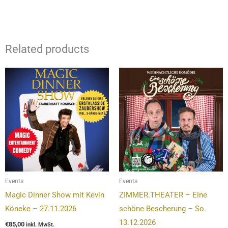
Related products
Events
Events
Magic Dinner Show mit Kevin
ZIMMER.THEATER – Eine
Köneke – 27.11.2026
schöne Bescherung – So.
13.12.2026
€
85,00
inkl. MwSt.