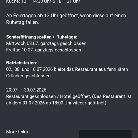
Küche: 12 – 14:30 Uhr & 18 – 21 Uhr
o
g
o
r
An Feiertagen ab 12 Uhr geöffnet, wenn diese auf einen
k
a
Ruhetag fallen.
m
Sonderöffnungszeiten /-Ruhetage:
Mittwoch 08.07. ganztags geschlossen
Freitag 10.07. ganztags geschlossen
Betriebsferien:
02., 08. und 10.07.2026 bleibt das Restaurant aus familiären
Gründen geschlossen.
20.07. – 30.07.2026
Restaurant geschlossen / Hotel geöffnet, (Das Restaurant ist
ab dem 31.07.2026 ab 18:00 Uhr wieder geöffnet)
More links