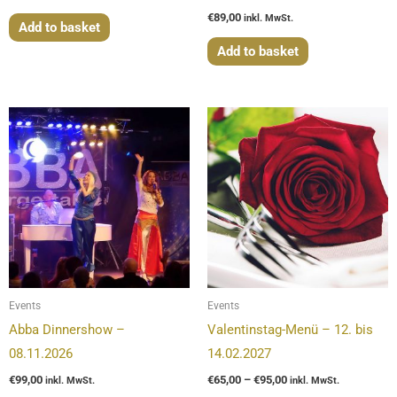
€
89,00
inkl. MwSt.
Add to basket
Add to basket
Price
range:
€65,00
through
€95,00
Events
Events
Abba Dinnershow –
Valentinstag-Menü – 12. bis
08.11.2026
14.02.2027
€
99,00
€
65,00
–
€
95,00
inkl. MwSt.
inkl. MwSt.