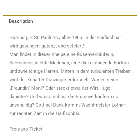
der
Haifischbar
Description
Teil
2
Hamburg – St. Pauli im Jahre 1965: In der Haifischbar
-
wird gesungen, getanzt und gefeiert!
11.04.2027
Man findet in dieser Kneipe eine Rosenverkäuferin,
quantity
Seemänner, leichte Mädchen, eine dicke singende Barfrau
und zwielichtige Herren. Mitten in dem turbulenten Treiben
wird der Zuhälter Danzinger erdrosselt. War es seine
„Freundin“ Moni? Oder steckt etwa der Wirt Hugo
dahinter? Und wieso schaut die Rosenverkäuferin so
unschuldig? Gott sei Dank kommt Wachtmeister Lothar
zur rechten Zeit in die Haifischbar.
Preis pro Ticket.