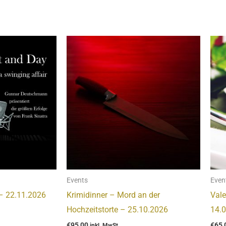
Events
Even
 – 22.11.2026
Krimidinner – Mord an der
Vale
Hochzeitstorte – 25.10.2026
14.
€
95,00
€
65,
inkl. MwSt.