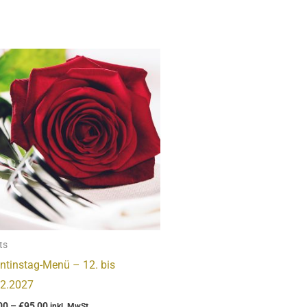
Price
range:
€65,00
through
€95,00
ts
ntinstag-Menü – 12. bis
02.2027
00
–
€
95,00
inkl. MwSt.