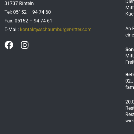
Die
31737 Rinteln
Mit
Tel: 05152 – 94 74 60
Küc
Fax: 05152 – 94 74 61
An F
E-Mail:
kontakt@schaumburger-ritter.com
eine
F
I
Son
a
n
Mit
c
s
Fre
e
t
Betr
b
a
02.,
o
g
fam
o
r
20.
k
a
Rest
m
Res
wied