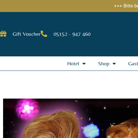
Skip
+++ Bitte b
to
content
Gift Voucher
05152 - 947 460
Hotel
Shop
Gas