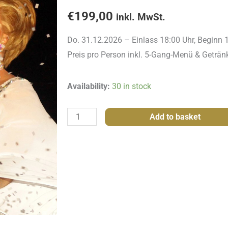
€
199,00
inkl. MwSt.
Do. 31.12.2026 – Einlass 18:00 Uhr, Beginn 
Preis pro Person inkl. 5-Gang-Menü & Geträn
Silvesterparty
Availability:
30 in stock
mit
Miss
Add to basket
Starlight
-
Do.
31.12.2026
quantity