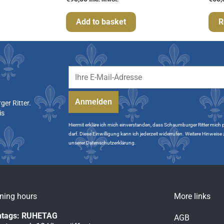
Add to basket
R
er Ritter.
is
Hiermit erkläre ich mich einverstanden, dass Schaumburger Ritter mich 
darf. Diese Einwilligung kann ich jederzeit widerrufen. Weitere Hinweis
unserer Datenschutzerklärung.
ning hours
More links
tags: RUHETAG
AGB