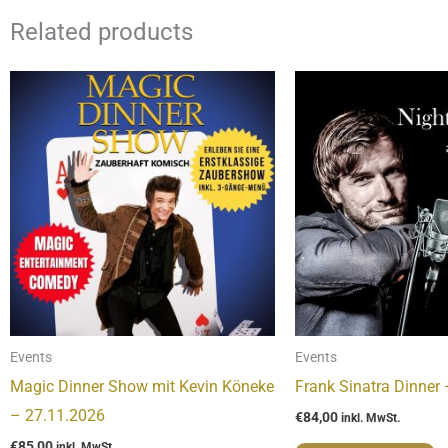
Related products
Events
Events
Magic Dinner Show mit Kevin Köneke
Frank Sinatra Dinner
– 27.11.2026
€
84,00
inkl. MwSt.
€
85,00
inkl. MwSt.