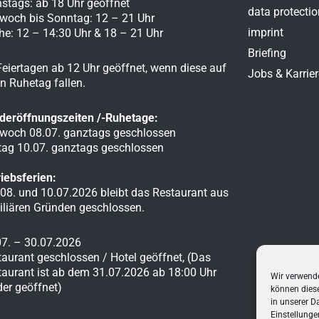
nstags: ab 18 Uhr geöffnet
data protectio
twoch bis Sonntag: 12 – 21 Uhr
imprint
he: 12 – 14:30 Uhr & 18 – 21 Uhr
Briefing
eiertagen ab 12 Uhr geöffnet, wenn diese auf
Jobs & Karrier
n Ruhetag fallen.
deröffnungszeiten /-Ruhetage:
twoch 08.07. ganztags geschlossen
itag 10.07. ganztags geschlossen
iebsferien:
 08. und 10.07.2026 bleibt das Restaurant aus
iliären Gründen geschlossen.
07. – 30.07.2026
aurant geschlossen / Hotel geöffnet, (Das
taurant ist ab dem 31.07.2026 ab 18:00 Uhr
Wir verwende
er geöffnet)
können diese
in unserer
Da
Einstellunge