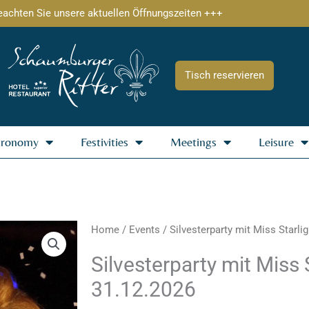
eachten Sie unsere aktuellen Öffnungszeiten +++
Tisch reservieren
tronomy
Festivities
Meetings
Leisure
Home
/
Events
/ Silvesterparty mit Miss Starli
Silvesterparty mit Miss 
31.12.2026